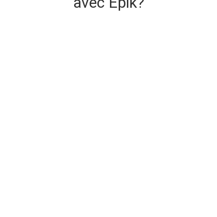
avec Epik?
Livraison de domaine sécurisée et
instantanée
Le domaine que vous achetez est livré à l'achat.