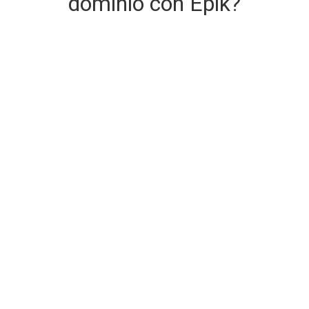
dominio con Epik?
Consegna del dominio sicura e
immediata
Il dominio che stai acquistando viene consegnato al
momento dell'acquisto.